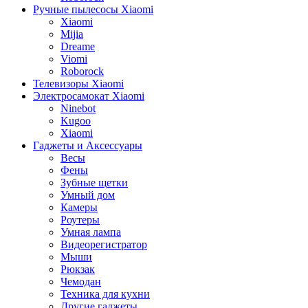
Ручные пылесосы Xiaomi
Xiaomi
Mijia
Dreame
Viomi
Roborock
Телевизоры Xiaomi
Электросамокат Xiaomi
Ninebot
Kugoo
Xiaomi
Гаджеты и Аксессуары
Весы
Фены
Зубные щетки
Умный дом
Камеры
Роутеры
Умная лампа
Видеорегистратор
Мыши
Рюкзак
Чемодан
Техника для кухни
Другие гаджеты