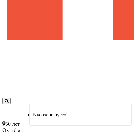
0
товар(ов)
В корзине пусто!
- 0 руб.
50 лет
Октября,