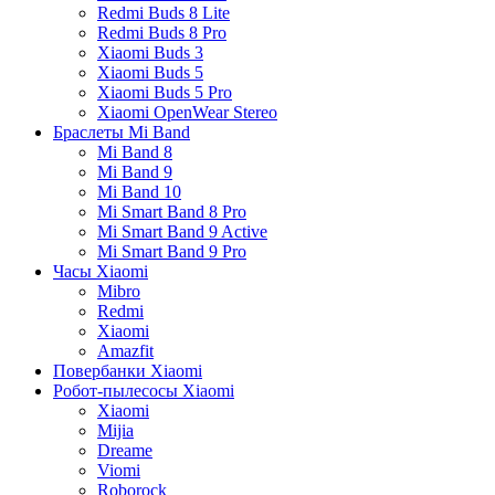
Redmi Buds 8 Lite
Redmi Buds 8 Pro
Xiaomi Buds 3
Xiaomi Buds 5
Xiaomi Buds 5 Pro
Xiaomi OpenWear Stereo
Браслеты Mi Band
Mi Band 8
Mi Band 9
Mi Band 10
Mi Smart Band 8 Pro
Mi Smart Band 9 Active
Mi Smart Band 9 Pro
Часы Xiaomi
Mibro
Redmi
Xiaomi
Amazfit
Повербанки Xiaomi
Робот-пылесосы Xiaomi
Xiaomi
Mijia
Dreame
Viomi
Roborock