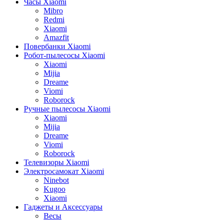
Часы Xiaomi
Mibro
Redmi
Xiaomi
Amazfit
Повербанки Xiaomi
Робот-пылесосы Xiaomi
Xiaomi
Mijia
Dreame
Viomi
Roborock
Ручные пылесосы Xiaomi
Xiaomi
Mijia
Dreame
Viomi
Roborock
Телевизоры Xiaomi
Электросамокат Xiaomi
Ninebot
Kugoo
Xiaomi
Гаджеты и Аксессуары
Весы