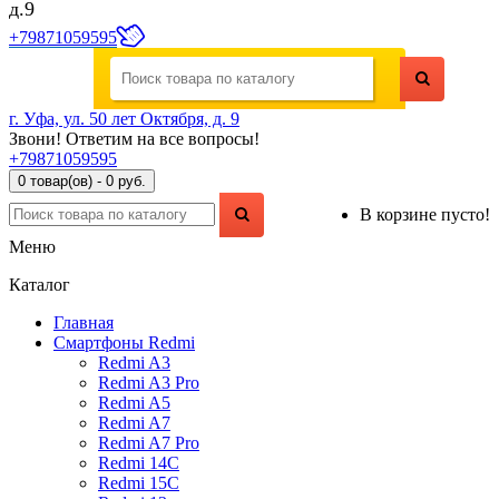
д.9
+79871059595
г. Уфа, ул. 50 лет Октября, д. 9
Звони! Ответим на все вопросы!
+79871059595
0 товар(ов) - 0 руб.
В корзине пусто!
Меню
Каталог
Главная
Смартфоны Redmi
Redmi A3
Redmi A3 Pro
Redmi A5
Redmi A7
Redmi A7 Pro
Redmi 14C
Redmi 15C