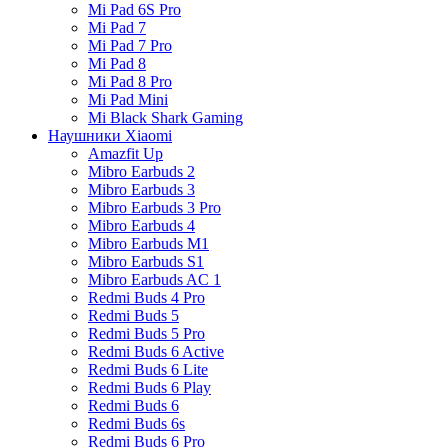
Mi Pad 6S Pro
Mi Pad 7
Mi Pad 7 Pro
Mi Pad 8
Mi Pad 8 Pro
Mi Pad Mini
Mi Black Shark Gaming
Наушники Xiaomi
Amazfit Up
Mibro Earbuds 2
Mibro Earbuds 3
Mibro Earbuds 3 Pro
Mibro Earbuds 4
Mibro Earbuds M1
Mibro Earbuds S1
Mibro Earbuds AC 1
Redmi Buds 4 Pro
Redmi Buds 5
Redmi Buds 5 Pro
Redmi Buds 6 Active
Redmi Buds 6 Lite
Redmi Buds 6 Play
Redmi Buds 6
Redmi Buds 6s
Redmi Buds 6 Pro