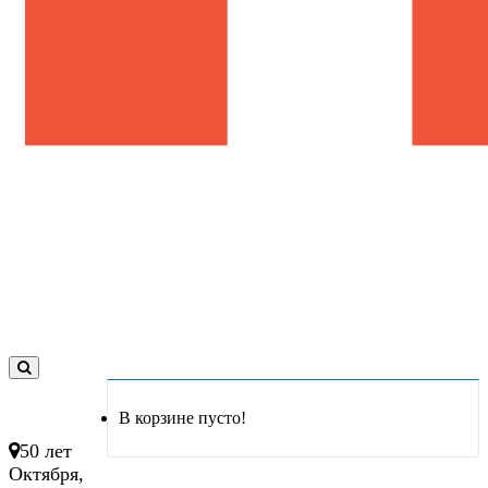
0
товар(ов)
В корзине пусто!
- 0 руб.
50 лет
Октября,