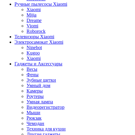
Ручные пылесосы Xiaomi
Xiaomi
Mijia
Dreame
Viomi
Roborock
Телевизоры Xiaomi
Электросамокат Xiaomi
Ninebot
Kugoo
Xiaomi
Гаджеты и Аксессуары
Весы
Фены
Зубные щетки
Умный дом
Камеры
Роутеры
Умная лампа
Видеорегистратор
Мыши
Рюкзак
Чемодан
Техника для кухни
Другие гаджеты