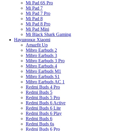
Mi Pad 6S Pro
Mi Pad 7
Mi Pad 7 Pro
Mi Pad 8
Mi Pad 8 Pro
Mi Pad Mini
Mi Black Shark Gaming
Наушники Xiaomi
Amazfit Up
Mibro Earbuds 2
Mibro Earbuds 3
Mibro Earbuds 3 Pro
Mibro Earbuds 4
Mibro Earbuds M1
Mibro Earbuds S1
Mibro Earbuds AC 1
Redmi Buds 4 Pro
Redmi Buds 5
Redmi Buds 5 Pro
Redmi Buds 6 Active
Redmi Buds 6 Lite
Redmi Buds 6 Play
Redmi Buds 6
Redmi Buds 6s
Redmi Buds 6 Pro