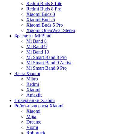
Redmi Buds 8 Lite
Redmi Buds 8 Pro
Xiaomi Buds 3
Xiaomi Buds 5
Xiaomi Buds 5 Pro
Xiaomi OpenWear Stereo
Браслеты Mi Band
Mi Band 8
Mi Band 9
Mi Band 10
Mi Smart Band 8 Pro
Mi Smart Band 9 Active
Mi Smart Band 9 Pro
Часы Xiaomi
Mibro
Redmi
Xiaomi
Amazfit
Повербанки Xiaomi
Робот-пылесосы Xiaomi
Xiaomi
Mijia
Dreame
Viomi
Roborock