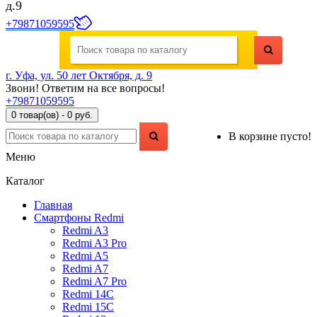
д.9
+79871059595
г. Уфа, ул. 50 лет Октября, д. 9
Звони! Ответим на все вопросы!
+79871059595
0 товар(ов) - 0 руб.
В корзине пусто!
Меню
Каталог
Главная
Смартфоны Redmi
Redmi A3
Redmi A3 Pro
Redmi A5
Redmi A7
Redmi A7 Pro
Redmi 14C
Redmi 15C