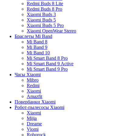
Redmi Buds 8 Lite
Redmi Buds 8 Pro
Xiaomi Buds 3
Xiaomi Buds 5
Xiaomi Buds 5 Pro
Xiaomi OpenWear Stereo
Браслеты Mi Band
Mi Band 8
Mi Band 9
Mi Band 10
Mi Smart Band 8 Pro
Mi Smart Band 9 Active
Mi Smart Band 9 Pro
Часы Xiaomi
Mibro
Redmi
Xiaomi
Amazfit
Повербанки Xiaomi
Робот-пылесосы Xiaomi
Xiaomi
Mijia
Dreame
Viomi
Roborock