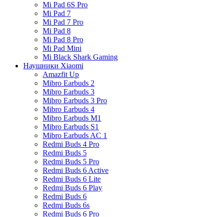
Mi Pad 6S Pro
Mi Pad 7
Mi Pad 7 Pro
Mi Pad 8
Mi Pad 8 Pro
Mi Pad Mini
Mi Black Shark Gaming
Наушники Xiaomi
Amazfit Up
Mibro Earbuds 2
Mibro Earbuds 3
Mibro Earbuds 3 Pro
Mibro Earbuds 4
Mibro Earbuds M1
Mibro Earbuds S1
Mibro Earbuds AC 1
Redmi Buds 4 Pro
Redmi Buds 5
Redmi Buds 5 Pro
Redmi Buds 6 Active
Redmi Buds 6 Lite
Redmi Buds 6 Play
Redmi Buds 6
Redmi Buds 6s
Redmi Buds 6 Pro