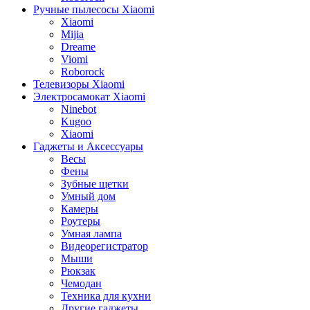
Ручные пылесосы Xiaomi
Xiaomi
Mijia
Dreame
Viomi
Roborock
Телевизоры Xiaomi
Электросамокат Xiaomi
Ninebot
Kugoo
Xiaomi
Гаджеты и Аксессуары
Весы
Фены
Зубные щетки
Умный дом
Камеры
Роутеры
Умная лампа
Видеорегистратор
Мыши
Рюкзак
Чемодан
Техника для кухни
Другие гаджеты