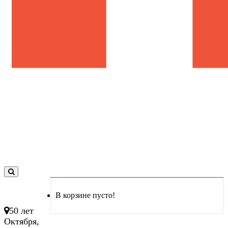
0
товар(ов)
В корзине пусто!
- 0 руб.
50 лет
Октября,