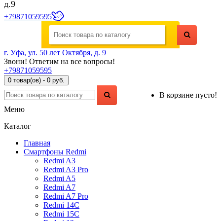
д.9
+79871059595
г. Уфа, ул. 50 лет Октября, д. 9
Звони! Ответим на все вопросы!
+79871059595
0 товар(ов) - 0 руб.
В корзине пусто!
Меню
Каталог
Главная
Смартфоны Redmi
Redmi A3
Redmi A3 Pro
Redmi A5
Redmi A7
Redmi A7 Pro
Redmi 14C
Redmi 15C