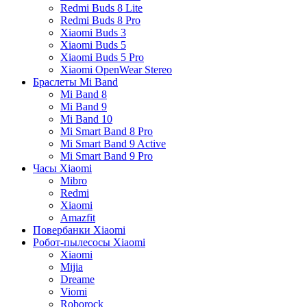
Redmi Buds 8 Lite
Redmi Buds 8 Pro
Xiaomi Buds 3
Xiaomi Buds 5
Xiaomi Buds 5 Pro
Xiaomi OpenWear Stereo
Браслеты Mi Band
Mi Band 8
Mi Band 9
Mi Band 10
Mi Smart Band 8 Pro
Mi Smart Band 9 Active
Mi Smart Band 9 Pro
Часы Xiaomi
Mibro
Redmi
Xiaomi
Amazfit
Повербанки Xiaomi
Робот-пылесосы Xiaomi
Xiaomi
Mijia
Dreame
Viomi
Roborock