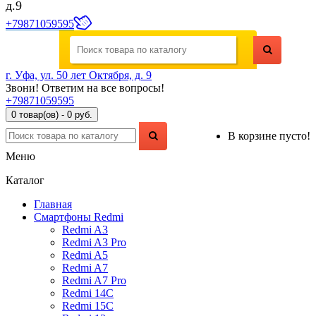
д.9
+79871059595
г. Уфа, ул. 50 лет Октября, д. 9
Звони! Ответим на все вопросы!
+79871059595
0 товар(ов) - 0 руб.
В корзине пусто!
Меню
Каталог
Главная
Смартфоны Redmi
Redmi A3
Redmi A3 Pro
Redmi A5
Redmi A7
Redmi A7 Pro
Redmi 14C
Redmi 15C