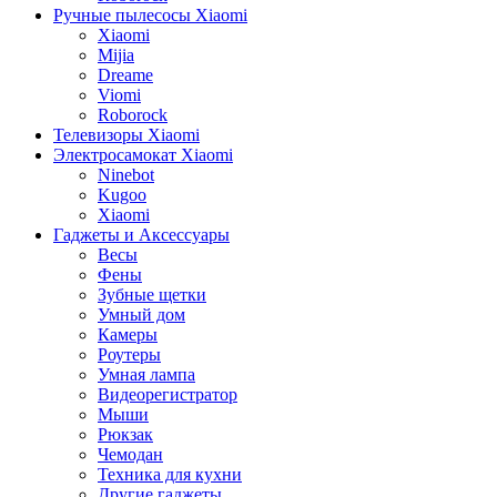
Ручные пылесосы Xiaomi
Xiaomi
Mijia
Dreame
Viomi
Roborock
Телевизоры Xiaomi
Электросамокат Xiaomi
Ninebot
Kugoo
Xiaomi
Гаджеты и Аксессуары
Весы
Фены
Зубные щетки
Умный дом
Камеры
Роутеры
Умная лампа
Видеорегистратор
Мыши
Рюкзак
Чемодан
Техника для кухни
Другие гаджеты