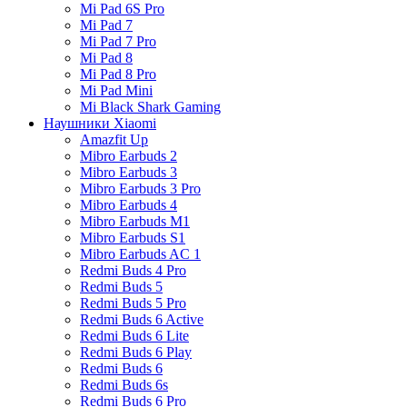
Mi Pad 6S Pro
Mi Pad 7
Mi Pad 7 Pro
Mi Pad 8
Mi Pad 8 Pro
Mi Pad Mini
Mi Black Shark Gaming
Наушники Xiaomi
Amazfit Up
Mibro Earbuds 2
Mibro Earbuds 3
Mibro Earbuds 3 Pro
Mibro Earbuds 4
Mibro Earbuds M1
Mibro Earbuds S1
Mibro Earbuds AC 1
Redmi Buds 4 Pro
Redmi Buds 5
Redmi Buds 5 Pro
Redmi Buds 6 Active
Redmi Buds 6 Lite
Redmi Buds 6 Play
Redmi Buds 6
Redmi Buds 6s
Redmi Buds 6 Pro