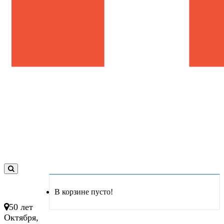
0
товар(ов)
В корзине пусто!
- 0 руб.
50 лет
Октября,