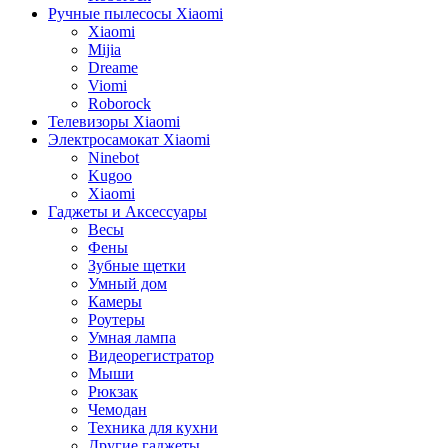
Ручные пылесосы Xiaomi
Xiaomi
Mijia
Dreame
Viomi
Roborock
Телевизоры Xiaomi
Электросамокат Xiaomi
Ninebot
Kugoo
Xiaomi
Гаджеты и Аксессуары
Весы
Фены
Зубные щетки
Умный дом
Камеры
Роутеры
Умная лампа
Видеорегистратор
Мыши
Рюкзак
Чемодан
Техника для кухни
Другие гаджеты