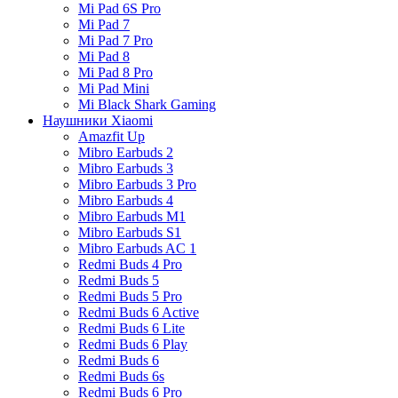
Mi Pad 6S Pro
Mi Pad 7
Mi Pad 7 Pro
Mi Pad 8
Mi Pad 8 Pro
Mi Pad Mini
Mi Black Shark Gaming
Наушники Xiaomi
Amazfit Up
Mibro Earbuds 2
Mibro Earbuds 3
Mibro Earbuds 3 Pro
Mibro Earbuds 4
Mibro Earbuds M1
Mibro Earbuds S1
Mibro Earbuds AC 1
Redmi Buds 4 Pro
Redmi Buds 5
Redmi Buds 5 Pro
Redmi Buds 6 Active
Redmi Buds 6 Lite
Redmi Buds 6 Play
Redmi Buds 6
Redmi Buds 6s
Redmi Buds 6 Pro