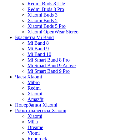
Redmi Buds 8 Lite
Redmi Buds 8 Pro
Xiaomi Buds 3
Xiaomi Buds 5
Xiaomi Buds 5 Pro
Xiaomi OpenWear Stereo
Браслеты Mi Band
Mi Band 8
Mi Band 9
Mi Band 10
Mi Smart Band 8 Pro
Mi Smart Band 9 Active
Mi Smart Band 9 Pro
Часы Xiaomi
Mibro
Redmi
Xiaomi
Amazfit
Повербанки Xiaomi
Робот-пылесосы Xiaomi
Xiaomi
Mijia
Dreame
Viomi
Roborock