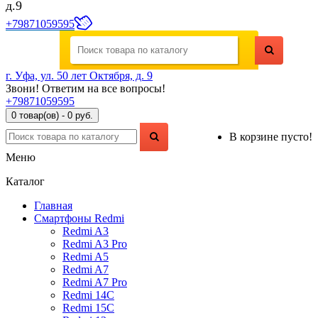
д.9
+79871059595
г. Уфа, ул. 50 лет Октября, д. 9
Звони! Ответим на все вопросы!
+79871059595
0 товар(ов) - 0 руб.
В корзине пусто!
Меню
Каталог
Главная
Смартфоны Redmi
Redmi A3
Redmi A3 Pro
Redmi A5
Redmi A7
Redmi A7 Pro
Redmi 14C
Redmi 15C