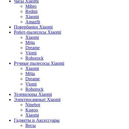
Часы Xiaomi
Mibro
Redmi
Xiaomi
Amazfit
Повербанки Xiaomi
Робот-пылесосы Xiaomi
Xiaomi
Mijia
Dreame
Viomi
Roborock
Ручные пылесосы Xiaomi
Xiaomi
Mijia
Dreame
Viomi
Roborock
Телевизоры Xiaomi
Электросамокат Xiaomi
Ninebot
Kugoo
Xiaomi
Гаджеты и Аксессуары
Весы