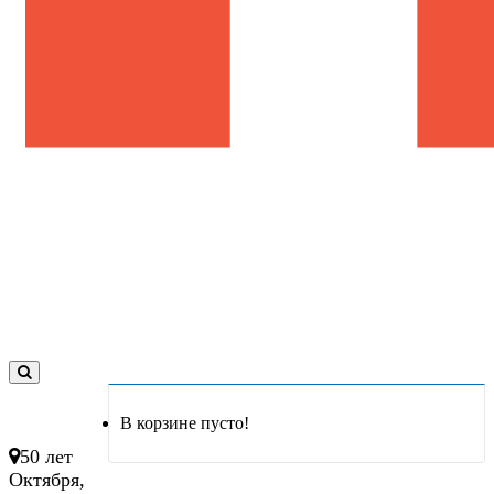
0
товар(ов)
В корзине пусто!
- 0 руб.
50 лет
Октября,