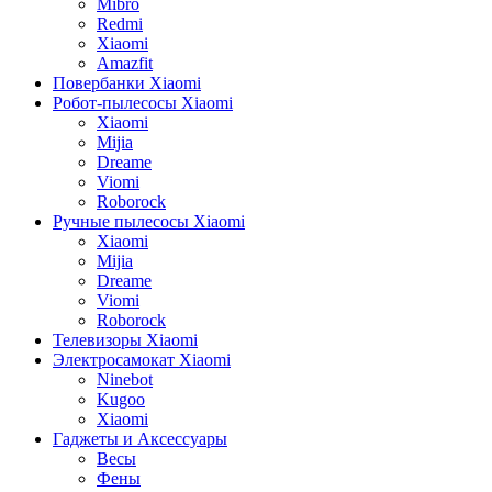
Mibro
Redmi
Xiaomi
Amazfit
Повербанки Xiaomi
Робот-пылесосы Xiaomi
Xiaomi
Mijia
Dreame
Viomi
Roborock
Ручные пылесосы Xiaomi
Xiaomi
Mijia
Dreame
Viomi
Roborock
Телевизоры Xiaomi
Электросамокат Xiaomi
Ninebot
Kugoo
Xiaomi
Гаджеты и Аксессуары
Весы
Фены