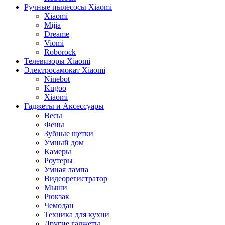
Ручные пылесосы Xiaomi
Xiaomi
Mijia
Dreame
Viomi
Roborock
Телевизоры Xiaomi
Электросамокат Xiaomi
Ninebot
Kugoo
Xiaomi
Гаджеты и Аксессуары
Весы
Фены
Зубные щетки
Умный дом
Камеры
Роутеры
Умная лампа
Видеорегистратор
Мыши
Рюкзак
Чемодан
Техника для кухни
Другие гаджеты