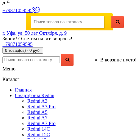
д.9
+79871059595
г. Уфа, ул. 50 лет Октября, д. 9
Звони! Ответим на все вопросы!
+79871059595
0 товар(ов) - 0 руб.
В корзине пусто!
Меню
Каталог
Главная
Смартфоны Redmi
Redmi A3
Redmi A3 Pro
Redmi A5
Redmi A7
Redmi A7 Pro
Redmi 14C
Redmi 15C