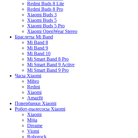
Redmi Buds 8 Lite
Redmi Buds 8 Pro
Xiaomi Buds 3
Xiaomi Buds 5
Xiaomi Buds 5 Pro
Xiaomi OpenWear Stereo
Браслеты Mi Band
Mi Band 8
Mi Band 9
Mi Band 10
Mi Smart Band 8 Pro
Mi Smart Band 9 Active
Mi Smart Band 9 Pro
Часы Xiaomi
Mibro
Redmi
Xiaomi
Amazfit
Повербанки Xiaomi
Робот-пылесосы Xiaomi
Xiaomi
Mijia
Dreame
Viomi
Roborock