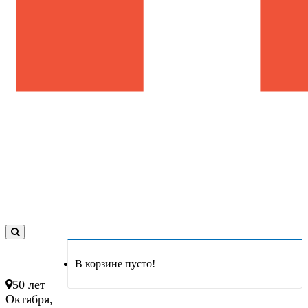
0
товар(ов)
В корзине пусто!
- 0 руб.
50 лет
Октября,