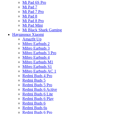
Mi Pad 6S Pro
Mi Pad 7
Mi Pad 7 Pro
Mi Pad 8
Mi Pad 8 Pro
Mi Pad Mini
Mi Black Shark Gaming
Наушники Xiaomi
Amazfit Up
Mibro Earbuds 2
Mibro Earbuds 3
Mibro Earbuds 3 Pro
Mibro Earbuds 4
Mibro Earbuds M1
Mibro Earbuds S1
Mibro Earbuds AC 1
Redmi Buds 4 Pro
Redmi Buds 5
Redmi Buds 5 Pro
Redmi Buds 6 Active
Redmi Buds 6 Lite
Redmi Buds 6 Play
Redmi Buds 6
Redmi Buds 6s
Redmi Buds 6 Pro