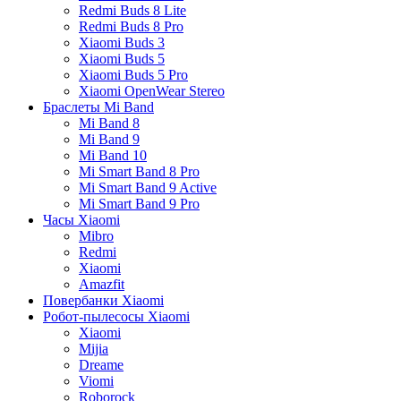
Redmi Buds 8 Lite
Redmi Buds 8 Pro
Xiaomi Buds 3
Xiaomi Buds 5
Xiaomi Buds 5 Pro
Xiaomi OpenWear Stereo
Браслеты Mi Band
Mi Band 8
Mi Band 9
Mi Band 10
Mi Smart Band 8 Pro
Mi Smart Band 9 Active
Mi Smart Band 9 Pro
Часы Xiaomi
Mibro
Redmi
Xiaomi
Amazfit
Повербанки Xiaomi
Робот-пылесосы Xiaomi
Xiaomi
Mijia
Dreame
Viomi
Roborock