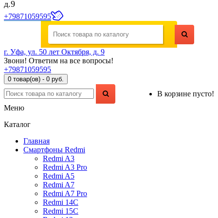
д.9
+79871059595
г. Уфа, ул. 50 лет Октября, д. 9
Звони! Ответим на все вопросы!
+79871059595
0 товар(ов) - 0 руб.
В корзине пусто!
Меню
Каталог
Главная
Смартфоны Redmi
Redmi A3
Redmi A3 Pro
Redmi A5
Redmi A7
Redmi A7 Pro
Redmi 14C
Redmi 15C