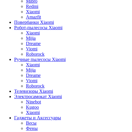
Mibro
Redmi
Xiaomi
Amazfit
Повербанки Xiaomi
Робот-пылесосы Xiaomi
Xiaomi
Mijia
Dreame
Viomi
Roborock
Ручные пылесосы Xiaomi
Xiaomi
Mijia
Dreame
Viomi
Roborock
Телевизоры Xiaomi
Электросамокат Xiaomi
Ninebot
Kugoo
Xiaomi
Гаджеты и Аксессуары
Весы
Фены