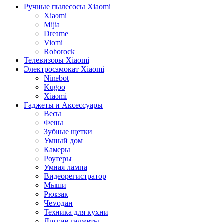
Ручные пылесосы Xiaomi
Xiaomi
Mijia
Dreame
Viomi
Roborock
Телевизоры Xiaomi
Электросамокат Xiaomi
Ninebot
Kugoo
Xiaomi
Гаджеты и Аксессуары
Весы
Фены
Зубные щетки
Умный дом
Камеры
Роутеры
Умная лампа
Видеорегистратор
Мыши
Рюкзак
Чемодан
Техника для кухни
Другие гаджеты