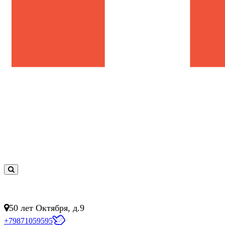
0
товар(ов)
- 0 руб.
50 лет Октября, д.9
+79871059595