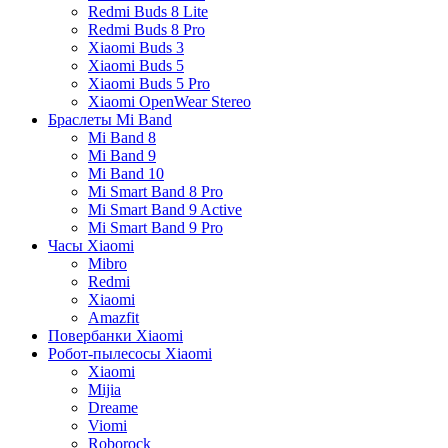
Redmi Buds 8 Lite
Redmi Buds 8 Pro
Xiaomi Buds 3
Xiaomi Buds 5
Xiaomi Buds 5 Pro
Xiaomi OpenWear Stereo
Браслеты Mi Band
Mi Band 8
Mi Band 9
Mi Band 10
Mi Smart Band 8 Pro
Mi Smart Band 9 Active
Mi Smart Band 9 Pro
Часы Xiaomi
Mibro
Redmi
Xiaomi
Amazfit
Повербанки Xiaomi
Робот-пылесосы Xiaomi
Xiaomi
Mijia
Dreame
Viomi
Roborock