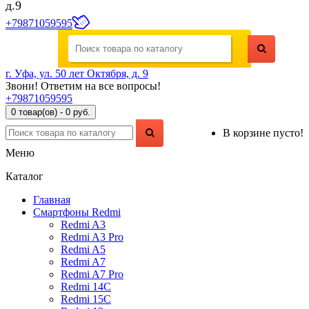
д.9
+79871059595
г. Уфа, ул. 50 лет Октября, д. 9
Звони! Ответим на все вопросы!
+79871059595
0 товар(ов) - 0 руб.
В корзине пусто!
Меню
Каталог
Главная
Смартфоны Redmi
Redmi A3
Redmi A3 Pro
Redmi A5
Redmi A7
Redmi A7 Pro
Redmi 14C
Redmi 15C