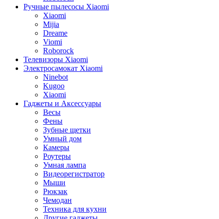
Ручные пылесосы Xiaomi
Xiaomi
Mijia
Dreame
Viomi
Roborock
Телевизоры Xiaomi
Электросамокат Xiaomi
Ninebot
Kugoo
Xiaomi
Гаджеты и Аксессуары
Весы
Фены
Зубные щетки
Умный дом
Камеры
Роутеры
Умная лампа
Видеорегистратор
Мыши
Рюкзак
Чемодан
Техника для кухни
Другие гаджеты