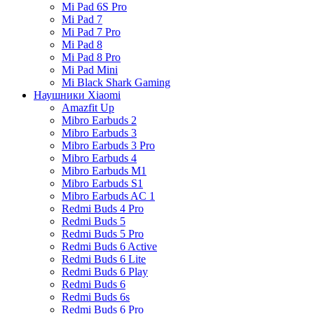
Mi Pad 6S Pro
Mi Pad 7
Mi Pad 7 Pro
Mi Pad 8
Mi Pad 8 Pro
Mi Pad Mini
Mi Black Shark Gaming
Наушники Xiaomi
Amazfit Up
Mibro Earbuds 2
Mibro Earbuds 3
Mibro Earbuds 3 Pro
Mibro Earbuds 4
Mibro Earbuds M1
Mibro Earbuds S1
Mibro Earbuds AC 1
Redmi Buds 4 Pro
Redmi Buds 5
Redmi Buds 5 Pro
Redmi Buds 6 Active
Redmi Buds 6 Lite
Redmi Buds 6 Play
Redmi Buds 6
Redmi Buds 6s
Redmi Buds 6 Pro