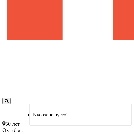
0
товар(ов)
В корзине пусто!
- 0 руб.
50 лет
Октября,