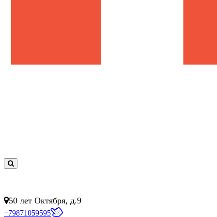
0
товар(ов)
- 0 руб.
50 лет Октября, д.9
+79871059595