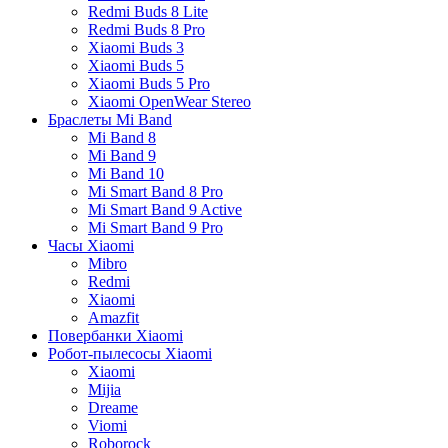
Redmi Buds 8 Lite
Redmi Buds 8 Pro
Xiaomi Buds 3
Xiaomi Buds 5
Xiaomi Buds 5 Pro
Xiaomi OpenWear Stereo
Браслеты Mi Band
Mi Band 8
Mi Band 9
Mi Band 10
Mi Smart Band 8 Pro
Mi Smart Band 9 Active
Mi Smart Band 9 Pro
Часы Xiaomi
Mibro
Redmi
Xiaomi
Amazfit
Повербанки Xiaomi
Робот-пылесосы Xiaomi
Xiaomi
Mijia
Dreame
Viomi
Roborock