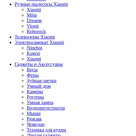
Ручные пылесосы Xiaomi
Xiaomi
Mijia
Dreame
Viomi
Roborock
Телевизоры Xiaomi
Электросамокат Xiaomi
Ninebot
Kugoo
Xiaomi
Гаджеты и Аксессуары
Весы
Фены
Зубные щетки
Умный дом
Камеры
Роутеры
Умная лампа
Видеорегистратор
Мыши
Рюкзак
Чемодан
Техника для кухни
Другие гаджеты