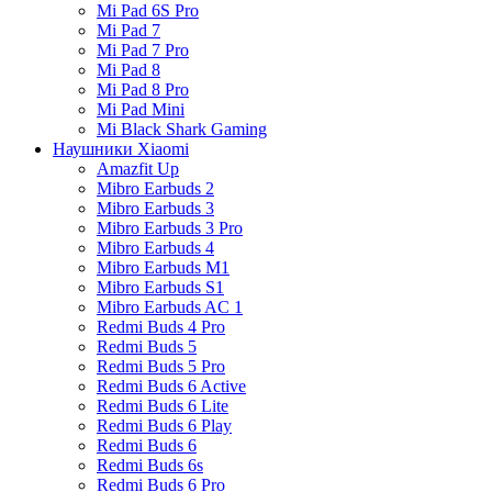
Mi Pad 6S Pro
Mi Pad 7
Mi Pad 7 Pro
Mi Pad 8
Mi Pad 8 Pro
Mi Pad Mini
Mi Black Shark Gaming
Наушники Xiaomi
Amazfit Up
Mibro Earbuds 2
Mibro Earbuds 3
Mibro Earbuds 3 Pro
Mibro Earbuds 4
Mibro Earbuds M1
Mibro Earbuds S1
Mibro Earbuds AC 1
Redmi Buds 4 Pro
Redmi Buds 5
Redmi Buds 5 Pro
Redmi Buds 6 Active
Redmi Buds 6 Lite
Redmi Buds 6 Play
Redmi Buds 6
Redmi Buds 6s
Redmi Buds 6 Pro