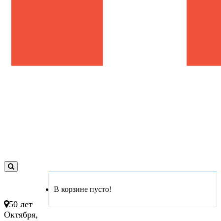
0
товар(ов)
В корзине пусто!
- 0 руб.
50 лет
Октября,