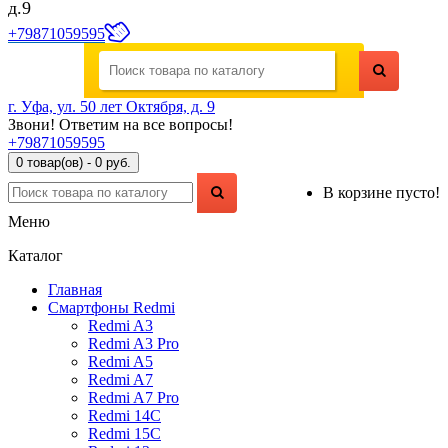
д.9
+79871059595
г. Уфа, ул. 50 лет Октября, д. 9
Звони! Ответим на все вопросы!
+79871059595
0 товар(ов) - 0 руб.
В корзине пусто!
Меню
Каталог
Главная
Смартфоны Redmi
Redmi A3
Redmi A3 Pro
Redmi A5
Redmi A7
Redmi A7 Pro
Redmi 14C
Redmi 15C