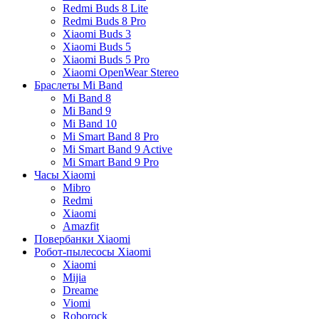
Redmi Buds 8 Lite
Redmi Buds 8 Pro
Xiaomi Buds 3
Xiaomi Buds 5
Xiaomi Buds 5 Pro
Xiaomi OpenWear Stereo
Браслеты Mi Band
Mi Band 8
Mi Band 9
Mi Band 10
Mi Smart Band 8 Pro
Mi Smart Band 9 Active
Mi Smart Band 9 Pro
Часы Xiaomi
Mibro
Redmi
Xiaomi
Amazfit
Повербанки Xiaomi
Робот-пылесосы Xiaomi
Xiaomi
Mijia
Dreame
Viomi
Roborock