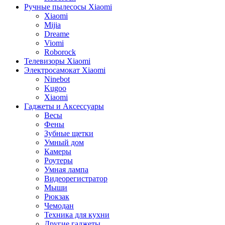
Ручные пылесосы Xiaomi
Xiaomi
Mijia
Dreame
Viomi
Roborock
Телевизоры Xiaomi
Электросамокат Xiaomi
Ninebot
Kugoo
Xiaomi
Гаджеты и Аксессуары
Весы
Фены
Зубные щетки
Умный дом
Камеры
Роутеры
Умная лампа
Видеорегистратор
Мыши
Рюкзак
Чемодан
Техника для кухни
Другие гаджеты