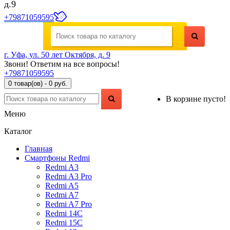
д.9
+79871059595
г. Уфа, ул. 50 лет Октября, д. 9
Звони! Ответим на все вопросы!
+79871059595
0 товар(ов) - 0 руб.
В корзине пусто!
Меню
Каталог
Главная
Смартфоны Redmi
Redmi A3
Redmi A3 Pro
Redmi A5
Redmi A7
Redmi A7 Pro
Redmi 14C
Redmi 15C