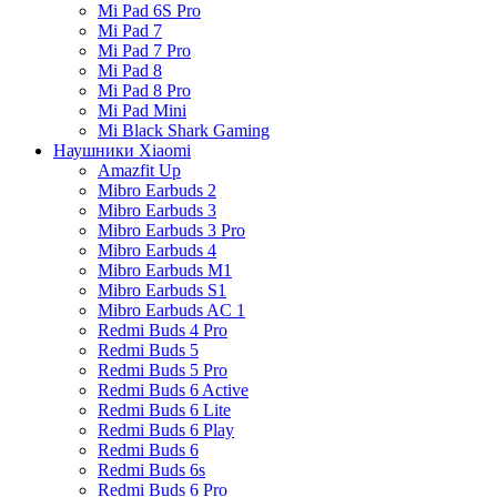
Mi Pad 6S Pro
Mi Pad 7
Mi Pad 7 Pro
Mi Pad 8
Mi Pad 8 Pro
Mi Pad Mini
Mi Black Shark Gaming
Наушники Xiaomi
Amazfit Up
Mibro Earbuds 2
Mibro Earbuds 3
Mibro Earbuds 3 Pro
Mibro Earbuds 4
Mibro Earbuds M1
Mibro Earbuds S1
Mibro Earbuds AC 1
Redmi Buds 4 Pro
Redmi Buds 5
Redmi Buds 5 Pro
Redmi Buds 6 Active
Redmi Buds 6 Lite
Redmi Buds 6 Play
Redmi Buds 6
Redmi Buds 6s
Redmi Buds 6 Pro