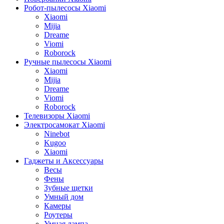
Робот-пылесосы Xiaomi
Xiaomi
Mijia
Dreame
Viomi
Roborock
Ручные пылесосы Xiaomi
Xiaomi
Mijia
Dreame
Viomi
Roborock
Телевизоры Xiaomi
Электросамокат Xiaomi
Ninebot
Kugoo
Xiaomi
Гаджеты и Аксессуары
Весы
Фены
Зубные щетки
Умный дом
Камеры
Роутеры
Умная лампа