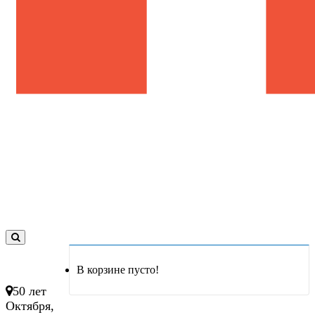
0
товар(ов)
В корзине пусто!
- 0 руб.
50 лет
Октября,