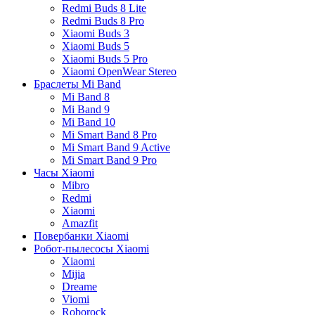
Redmi Buds 8 Lite
Redmi Buds 8 Pro
Xiaomi Buds 3
Xiaomi Buds 5
Xiaomi Buds 5 Pro
Xiaomi OpenWear Stereo
Браслеты Mi Band
Mi Band 8
Mi Band 9
Mi Band 10
Mi Smart Band 8 Pro
Mi Smart Band 9 Active
Mi Smart Band 9 Pro
Часы Xiaomi
Mibro
Redmi
Xiaomi
Amazfit
Повербанки Xiaomi
Робот-пылесосы Xiaomi
Xiaomi
Mijia
Dreame
Viomi
Roborock