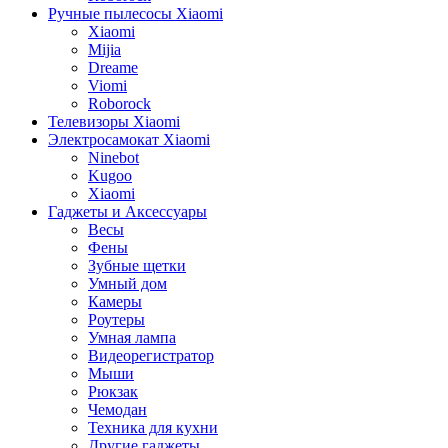
Ручные пылесосы Xiaomi
Xiaomi
Mijia
Dreame
Viomi
Roborock
Телевизоры Xiaomi
Электросамокат Xiaomi
Ninebot
Kugoo
Xiaomi
Гаджеты и Аксессуары
Весы
Фены
Зубные щетки
Умный дом
Камеры
Роутеры
Умная лампа
Видеорегистратор
Мыши
Рюкзак
Чемодан
Техника для кухни
Другие гаджеты