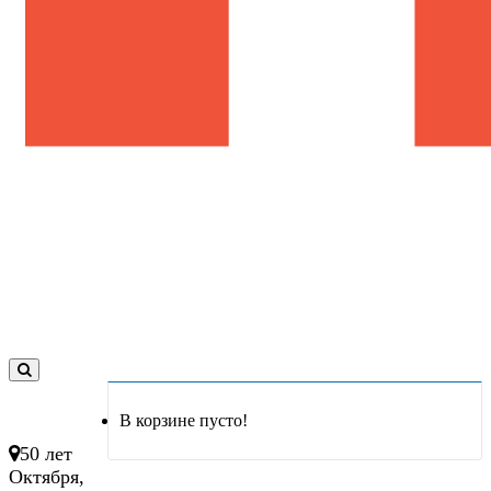
0
товар(ов)
В корзине пусто!
- 0 руб.
50 лет
Октября,