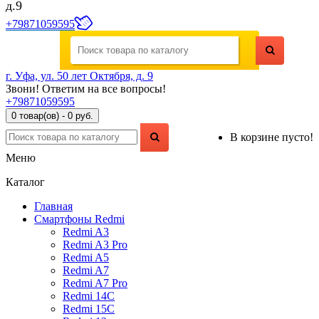
д.9
+79871059595
г. Уфа, ул. 50 лет Октября, д. 9
Звони! Ответим на все вопросы!
+79871059595
0 товар(ов) - 0 руб.
В корзине пусто!
Меню
Каталог
Главная
Смартфоны Redmi
Redmi A3
Redmi A3 Pro
Redmi A5
Redmi A7
Redmi A7 Pro
Redmi 14C
Redmi 15C