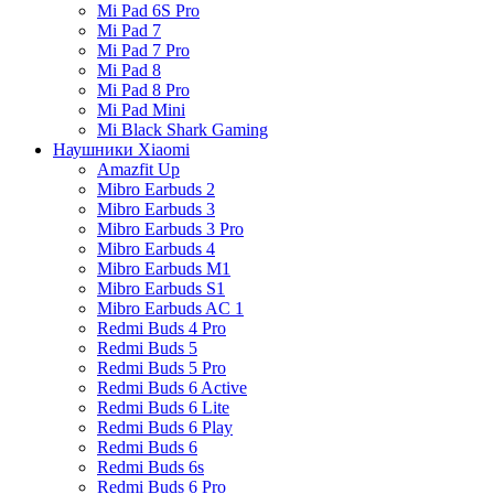
Mi Pad 6S Pro
Mi Pad 7
Mi Pad 7 Pro
Mi Pad 8
Mi Pad 8 Pro
Mi Pad Mini
Mi Black Shark Gaming
Наушники Xiaomi
Amazfit Up
Mibro Earbuds 2
Mibro Earbuds 3
Mibro Earbuds 3 Pro
Mibro Earbuds 4
Mibro Earbuds M1
Mibro Earbuds S1
Mibro Earbuds AC 1
Redmi Buds 4 Pro
Redmi Buds 5
Redmi Buds 5 Pro
Redmi Buds 6 Active
Redmi Buds 6 Lite
Redmi Buds 6 Play
Redmi Buds 6
Redmi Buds 6s
Redmi Buds 6 Pro