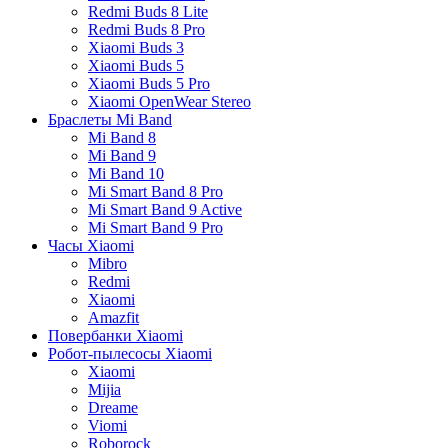
Redmi Buds 8 Lite
Redmi Buds 8 Pro
Xiaomi Buds 3
Xiaomi Buds 5
Xiaomi Buds 5 Pro
Xiaomi OpenWear Stereo
Браслеты Mi Band
Mi Band 8
Mi Band 9
Mi Band 10
Mi Smart Band 8 Pro
Mi Smart Band 9 Active
Mi Smart Band 9 Pro
Часы Xiaomi
Mibro
Redmi
Xiaomi
Amazfit
Повербанки Xiaomi
Робот-пылесосы Xiaomi
Xiaomi
Mijia
Dreame
Viomi
Roborock