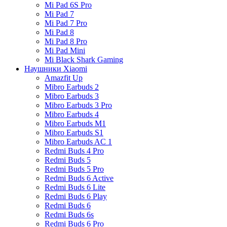
Mi Pad 6S Pro
Mi Pad 7
Mi Pad 7 Pro
Mi Pad 8
Mi Pad 8 Pro
Mi Pad Mini
Mi Black Shark Gaming
Наушники Xiaomi
Amazfit Up
Mibro Earbuds 2
Mibro Earbuds 3
Mibro Earbuds 3 Pro
Mibro Earbuds 4
Mibro Earbuds M1
Mibro Earbuds S1
Mibro Earbuds AC 1
Redmi Buds 4 Pro
Redmi Buds 5
Redmi Buds 5 Pro
Redmi Buds 6 Active
Redmi Buds 6 Lite
Redmi Buds 6 Play
Redmi Buds 6
Redmi Buds 6s
Redmi Buds 6 Pro