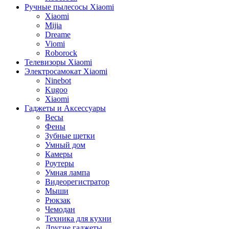
Ручные пылесосы Xiaomi
Xiaomi
Mijia
Dreame
Viomi
Roborock
Телевизоры Xiaomi
Электросамокат Xiaomi
Ninebot
Kugoo
Xiaomi
Гаджеты и Аксессуары
Весы
Фены
Зубные щетки
Умный дом
Камеры
Роутеры
Умная лампа
Видеорегистратор
Мыши
Рюкзак
Чемодан
Техника для кухни
Другие гаджеты