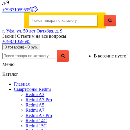
д.9
+79871059595
г. Уфа, ул. 50 лет Октября, д. 9
Звони! Ответим на все вопросы!
+79871059595
0 товар(ов) - 0 руб.
В корзине пусто!
Меню
Каталог
Главная
Смартфоны Redmi
Redmi A3
Redmi A3 Pro
Redmi A5
Redmi A7
Redmi A7 Pro
Redmi 14C
Redmi 15C