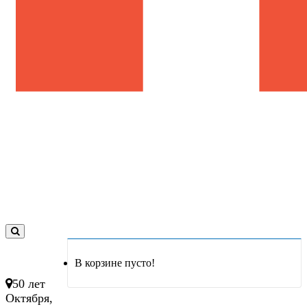
0
товар(ов)
В корзине пусто!
- 0 руб.
50 лет
Октября,