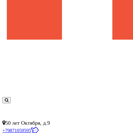
0
товар(ов)
- 0 руб.
50 лет Октября, д.9
+79871059595