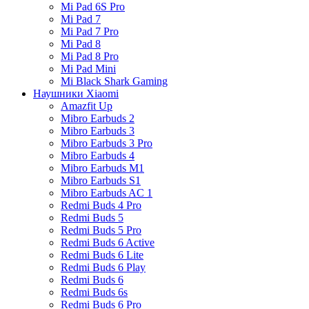
Mi Pad 6S Pro
Mi Pad 7
Mi Pad 7 Pro
Mi Pad 8
Mi Pad 8 Pro
Mi Pad Mini
Mi Black Shark Gaming
Наушники Xiaomi
Amazfit Up
Mibro Earbuds 2
Mibro Earbuds 3
Mibro Earbuds 3 Pro
Mibro Earbuds 4
Mibro Earbuds M1
Mibro Earbuds S1
Mibro Earbuds AC 1
Redmi Buds 4 Pro
Redmi Buds 5
Redmi Buds 5 Pro
Redmi Buds 6 Active
Redmi Buds 6 Lite
Redmi Buds 6 Play
Redmi Buds 6
Redmi Buds 6s
Redmi Buds 6 Pro