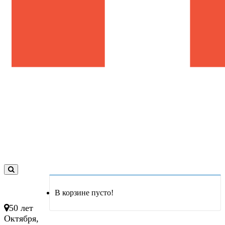
0
товар(ов)
В корзине пусто!
- 0 руб.
50 лет
Октября,