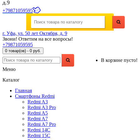
д.9
+79871059595
г. Уфа, ул. 50 лет Октября, д. 9
Звони! Ответим на все вопросы!
+79871059595
0 товар(ов) - 0 руб.
В корзине пусто!
Меню
Каталог
Главная
Смартфоны Redmi
Redmi A3
Redmi A3 Pro
Redmi A5
Redmi A7
Redmi A7 Pro
Redmi 14C
Redmi 15C