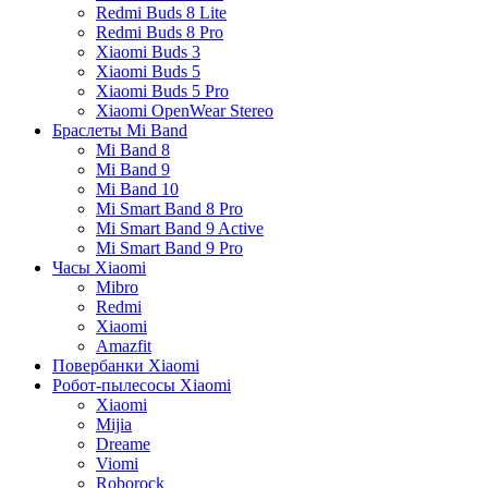
Redmi Buds 8 Lite
Redmi Buds 8 Pro
Xiaomi Buds 3
Xiaomi Buds 5
Xiaomi Buds 5 Pro
Xiaomi OpenWear Stereo
Браслеты Mi Band
Mi Band 8
Mi Band 9
Mi Band 10
Mi Smart Band 8 Pro
Mi Smart Band 9 Active
Mi Smart Band 9 Pro
Часы Xiaomi
Mibro
Redmi
Xiaomi
Amazfit
Повербанки Xiaomi
Робот-пылесосы Xiaomi
Xiaomi
Mijia
Dreame
Viomi
Roborock