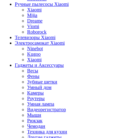
Ручные пылесосы Xiaomi
Xiaomi
Mijia
Dreame
Viomi
Roborock
Телевизоры Xiaomi
Электросамокат Xiaomi
Ninebot
Kugoo
Xiaomi
Гаджеты и Аксессуары
Весы
Фены
Зубные щетки
Умный дом
Камеры
Роутеры
Умная лампа
Видеорегистратор
Мыши
Рюкзак
Чемодан
Техника для кухни
Другие гаджеты