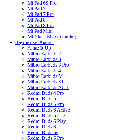
Mi Pad 6S Pro
Mi Pad 7
Mi Pad 7 Pro
Mi Pad 8
Mi Pad 8 Pro
Mi Pad Mini
Mi Black Shark Gaming
Наушники Xiaomi
Amazfit Up
Mibro Earbuds 2
Mibro Earbuds 3
Mibro Earbuds 3 Pro
Mibro Earbuds 4
Mibro Earbuds M1
Mibro Earbuds S1
Mibro Earbuds AC 1
Redmi Buds 4 Pro
Redmi Buds 5
Redmi Buds 5 Pro
Redmi Buds 6 Active
Redmi Buds 6 Lite
Redmi Buds 6 Play
Redmi Buds 6
Redmi Buds 6s
Redmi Buds 6 Pro