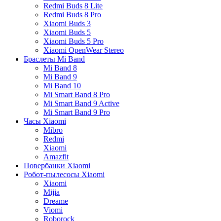
Redmi Buds 8 Lite
Redmi Buds 8 Pro
Xiaomi Buds 3
Xiaomi Buds 5
Xiaomi Buds 5 Pro
Xiaomi OpenWear Stereo
Браслеты Mi Band
Mi Band 8
Mi Band 9
Mi Band 10
Mi Smart Band 8 Pro
Mi Smart Band 9 Active
Mi Smart Band 9 Pro
Часы Xiaomi
Mibro
Redmi
Xiaomi
Amazfit
Повербанки Xiaomi
Робот-пылесосы Xiaomi
Xiaomi
Mijia
Dreame
Viomi
Roborock