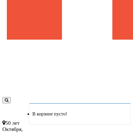
0
товар(ов)
В корзине пусто!
- 0 руб.
50 лет
Октября,