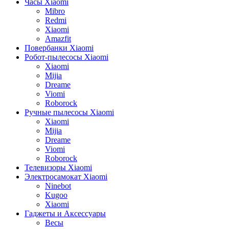
Часы Xiaomi
Mibro
Redmi
Xiaomi
Amazfit
Повербанки Xiaomi
Робот-пылесосы Xiaomi
Xiaomi
Mijia
Dreame
Viomi
Roborock
Ручные пылесосы Xiaomi
Xiaomi
Mijia
Dreame
Viomi
Roborock
Телевизоры Xiaomi
Электросамокат Xiaomi
Ninebot
Kugoo
Xiaomi
Гаджеты и Аксессуары
Весы