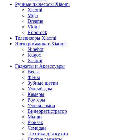
Ручные пылесосы Xiaomi
Xiaomi
Mijia
Dreame
Viomi
Roborock
Телевизоры Xiaomi
Электросамокат Xiaomi
Ninebot
Kugoo
Xiaomi
Гаджеты и Аксессуары
Весы
Фены
Зубные щетки
Умный дом
Камеры
Роутеры
Умная лампа
Видеорегистратор
Мыши
Рюкзак
Чемодан
Техника для кухни
Другие гаджеты