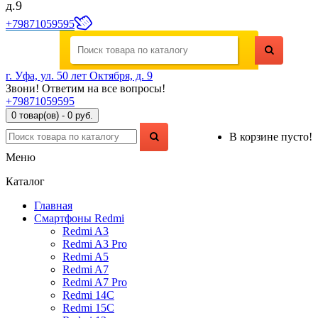
д.9
+79871059595
г. Уфа, ул. 50 лет Октября, д. 9
Звони! Ответим на все вопросы!
+79871059595
0 товар(ов) - 0 руб.
В корзине пусто!
Меню
Каталог
Главная
Смартфоны Redmi
Redmi A3
Redmi A3 Pro
Redmi A5
Redmi A7
Redmi A7 Pro
Redmi 14C
Redmi 15C