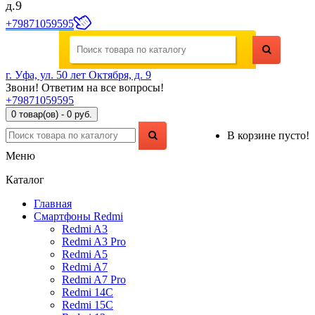
д.9
+79871059595
г. Уфа, ул. 50 лет Октября, д. 9
Звони! Ответим на все вопросы!
+79871059595
0 товар(ов) - 0 руб.
В корзине пусто!
Меню
Каталог
Главная
Смартфоны Redmi
Redmi A3
Redmi A3 Pro
Redmi A5
Redmi A7
Redmi A7 Pro
Redmi 14C
Redmi 15C