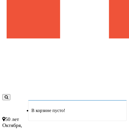
0
товар(ов)
В корзине пусто!
- 0 руб.
50 лет
Октября,