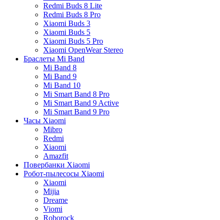
Redmi Buds 8 Lite
Redmi Buds 8 Pro
Xiaomi Buds 3
Xiaomi Buds 5
Xiaomi Buds 5 Pro
Xiaomi OpenWear Stereo
Браслеты Mi Band
Mi Band 8
Mi Band 9
Mi Band 10
Mi Smart Band 8 Pro
Mi Smart Band 9 Active
Mi Smart Band 9 Pro
Часы Xiaomi
Mibro
Redmi
Xiaomi
Amazfit
Повербанки Xiaomi
Робот-пылесосы Xiaomi
Xiaomi
Mijia
Dreame
Viomi
Roborock