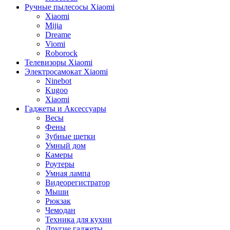
Ручные пылесосы Xiaomi
Xiaomi
Mijia
Dreame
Viomi
Roborock
Телевизоры Xiaomi
Электросамокат Xiaomi
Ninebot
Kugoo
Xiaomi
Гаджеты и Аксессуары
Весы
Фены
Зубные щетки
Умный дом
Камеры
Роутеры
Умная лампа
Видеорегистратор
Мыши
Рюкзак
Чемодан
Техника для кухни
Другие гаджеты