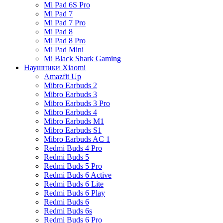
Mi Pad 6S Pro
Mi Pad 7
Mi Pad 7 Pro
Mi Pad 8
Mi Pad 8 Pro
Mi Pad Mini
Mi Black Shark Gaming
Наушники Xiaomi
Amazfit Up
Mibro Earbuds 2
Mibro Earbuds 3
Mibro Earbuds 3 Pro
Mibro Earbuds 4
Mibro Earbuds M1
Mibro Earbuds S1
Mibro Earbuds AC 1
Redmi Buds 4 Pro
Redmi Buds 5
Redmi Buds 5 Pro
Redmi Buds 6 Active
Redmi Buds 6 Lite
Redmi Buds 6 Play
Redmi Buds 6
Redmi Buds 6s
Redmi Buds 6 Pro