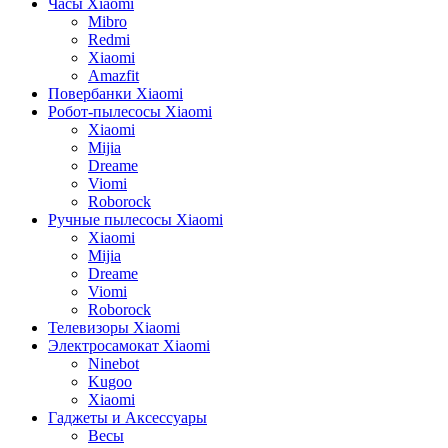
Часы Xiaomi
Mibro
Redmi
Xiaomi
Amazfit
Повербанки Xiaomi
Робот-пылесосы Xiaomi
Xiaomi
Mijia
Dreame
Viomi
Roborock
Ручные пылесосы Xiaomi
Xiaomi
Mijia
Dreame
Viomi
Roborock
Телевизоры Xiaomi
Электросамокат Xiaomi
Ninebot
Kugoo
Xiaomi
Гаджеты и Аксессуары
Весы