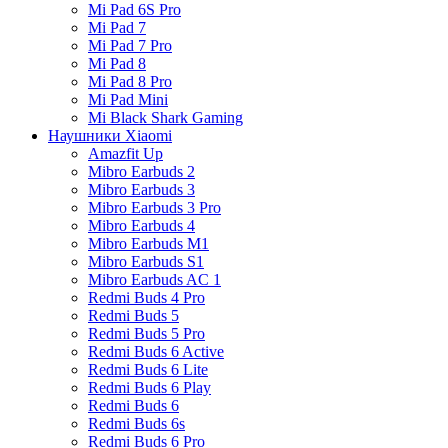
Mi Pad 6S Pro
Mi Pad 7
Mi Pad 7 Pro
Mi Pad 8
Mi Pad 8 Pro
Mi Pad Mini
Mi Black Shark Gaming
Наушники Xiaomi
Amazfit Up
Mibro Earbuds 2
Mibro Earbuds 3
Mibro Earbuds 3 Pro
Mibro Earbuds 4
Mibro Earbuds M1
Mibro Earbuds S1
Mibro Earbuds AC 1
Redmi Buds 4 Pro
Redmi Buds 5
Redmi Buds 5 Pro
Redmi Buds 6 Active
Redmi Buds 6 Lite
Redmi Buds 6 Play
Redmi Buds 6
Redmi Buds 6s
Redmi Buds 6 Pro