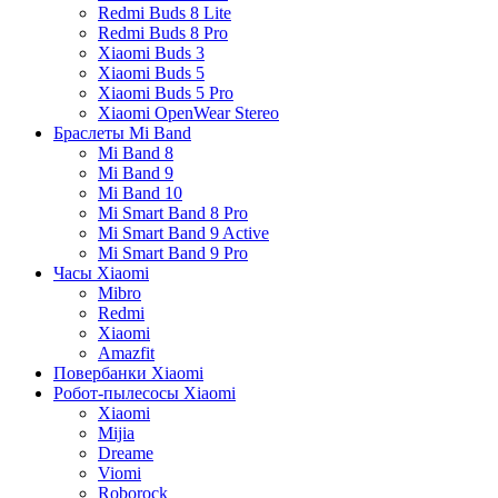
Redmi Buds 8 Lite
Redmi Buds 8 Pro
Xiaomi Buds 3
Xiaomi Buds 5
Xiaomi Buds 5 Pro
Xiaomi OpenWear Stereo
Браслеты Mi Band
Mi Band 8
Mi Band 9
Mi Band 10
Mi Smart Band 8 Pro
Mi Smart Band 9 Active
Mi Smart Band 9 Pro
Часы Xiaomi
Mibro
Redmi
Xiaomi
Amazfit
Повербанки Xiaomi
Робот-пылесосы Xiaomi
Xiaomi
Mijia
Dreame
Viomi
Roborock