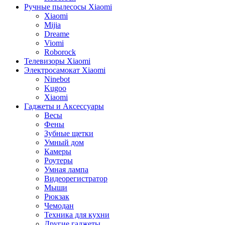
Ручные пылесосы Xiaomi
Xiaomi
Mijia
Dreame
Viomi
Roborock
Телевизоры Xiaomi
Электросамокат Xiaomi
Ninebot
Kugoo
Xiaomi
Гаджеты и Аксессуары
Весы
Фены
Зубные щетки
Умный дом
Камеры
Роутеры
Умная лампа
Видеорегистратор
Мыши
Рюкзак
Чемодан
Техника для кухни
Другие гаджеты