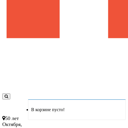
0
товар(ов)
В корзине пусто!
- 0 руб.
50 лет
Октября,