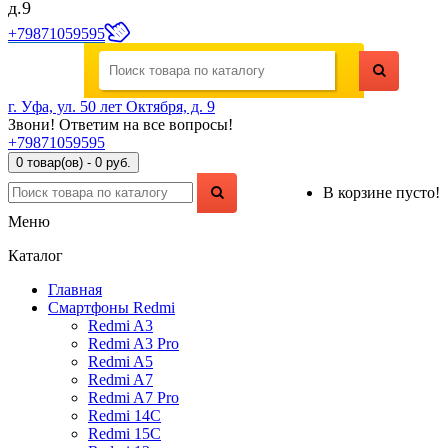
д.9
+79871059595
г. Уфа, ул. 50 лет Октября, д. 9
Звони! Ответим на все вопросы!
+79871059595
0 товар(ов) - 0 руб.
В корзине пусто!
Меню
Каталог
Главная
Смартфоны Redmi
Redmi A3
Redmi A3 Pro
Redmi A5
Redmi A7
Redmi A7 Pro
Redmi 14C
Redmi 15C